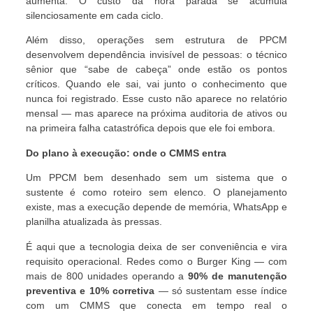
aumenta. O custo da hora parada se acumula
silenciosamente em cada ciclo.
Além disso, operações sem estrutura de PPCM
desenvolvem dependência invisível de pessoas: o técnico
sênior que “sabe de cabeça” onde estão os pontos
críticos. Quando ele sai, vai junto o conhecimento que
nunca foi registrado. Esse custo não aparece no relatório
mensal — mas aparece na próxima auditoria de ativos ou
na primeira falha catastrófica depois que ele foi embora.
Do plano à execução: onde o CMMS entra
Um PPCM bem desenhado sem um sistema que o
sustente é como roteiro sem elenco. O planejamento
existe, mas a execução depende de memória, WhatsApp e
planilha atualizada às pressas.
É aqui que a tecnologia deixa de ser conveniência e vira
requisito operacional. Redes como o Burger King — com
mais de 800 unidades operando a
90% de manutenção
preventiva e 10% corretiva
— só sustentam esse índice
com um CMMS que conecta em tempo real o