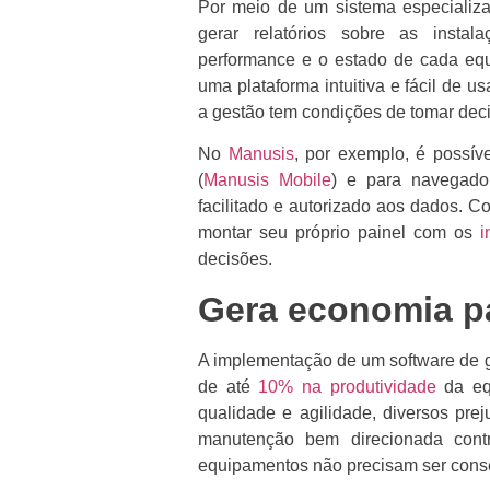
Por meio de um sistema especiali
gerar relatórios sobre as insta
performance e o estado de cada eq
uma plataforma intuitiva e fácil de 
a gestão tem condições de tomar dec
No
Manusis
, por exemplo, é possíve
(
Manusis Mobile
) e para navegado
facilitado e autorizado aos dados. 
montar seu próprio painel com os
i
decisões.
Gera economia pa
A implementação de um software de 
de até
10% na produtividade
da eq
qualidade e agilidade, diversos pre
manutenção bem direcionada contr
equipamentos não precisam ser conse