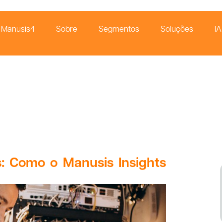
Manusis4
Sobre
Segmentos
Soluções
IA
s: Como o Manusis Insights