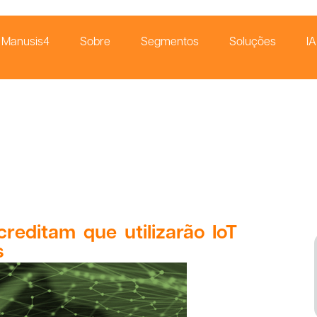
Manusis4
Sobre
Segmentos
Soluções
IA
creditam que utilizarão IoT
s